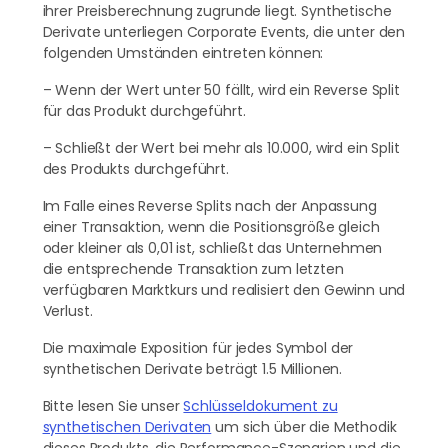
EUR/CNY
ihrer Preisberechnung zugrunde liegt. Synthetische
Derivate unterliegen Corporate Events, die unter den
EUR/GBP
folgenden Umständen eintreten können:
EUR/JPY
– Wenn der Wert unter 50 fällt, wird ein Reverse Split
für das Produkt durchgeführt.
EUR/NOK
– Schließt der Wert bei mehr als 10.000, wird ein Split
EUR/NZD
des Produkts durchgeführt.
EUR/PLN
Im Falle eines Reverse Splits nach der Anpassung
einer Transaktion, wenn die Positionsgröße gleich
EUR/RUB
oder kleiner als 0,01 ist, schließt das Unternehmen
EUR/SEK
die entsprechende Transaktion zum letzten
verfügbaren Marktkurs und realisiert den Gewinn und
EUR/USD
Verlust.
EUR/ZAR
Die maximale Exposition für jedes Symbol der
synthetischen Derivate beträgt 1.5 Millionen.
GBP/AUD
Bitte lesen Sie unser
Schlüsseldokument zu
GBP/CAD
synthetischen Derivaten
um sich über die Methodik