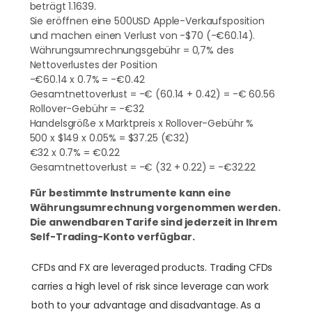
beträgt 1.1639.
Sie eröffnen eine 500USD Apple-Verkaufsposition
und machen einen Verlust von -$70 (-€60.14).
Währungsumrechnungsgebühr = 0,7% des
Nettoverlustes der Position
-€60.14 x 0.7% = -€0.42
Gesamtnettoverlust = -€ (60.14 + 0.42) = -€ 60.56
Rollover-Gebühr = -€32
Handelsgröße x Marktpreis x Rollover-Gebühr %
500 x $149 x 0.05% = $37.25 (€32)
€32 x 0.7% = €0.22
Gesamtnettoverlust = -€ (32 + 0.22) = -€32.22
Für bestimmte Instrumente kann eine
Währungsumrechnung vorgenommen werden.
Die anwendbaren Tarife sind jederzeit in Ihrem
Self-Trading-Konto verfügbar.
CFDs and FX are leveraged products. Trading CFDs
carries a high level of risk since leverage can work
both to your advantage and disadvantage. As a