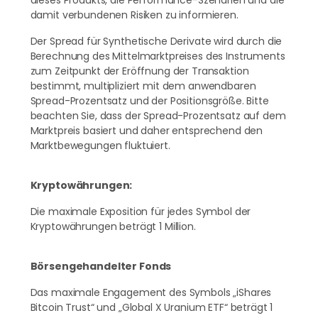
dieses Produkts, die Performance-Szenarien und die
GBP/CHF
damit verbundenen Risiken zu informieren.
GBP/JPY
Der Spread für Synthetische Derivate wird durch die
GBP/NZD
Berechnung des Mittelmarktpreises des Instruments
zum Zeitpunkt der Eröffnung der Transaktion
GBP/PLN
bestimmt, multipliziert mit dem anwendbaren
Spread-Prozentsatz und der Positionsgröße. Bitte
GBP/USD
beachten Sie, dass der Spread-Prozentsatz auf dem
Marktpreis basiert und daher entsprechend den
GBP/ZAR
Marktbewegungen fluktuiert.
NZD/CAD
Kryptowährungen:
NZD/CHF
Die maximale Exposition für jedes Symbol der
NZD/JPY
Kryptowährungen beträgt 1 Million.
NZD/USD
USD/BRL
Börsengehandelter Fonds
USD/CAD
Das maximale Engagement des Symbols „iShares
Bitcoin Trust“ und „Global X Uranium ETF“ beträgt 1
USD/CHF