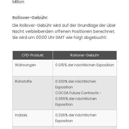
Million
USD/CNY
Rollover-Gebühr:
USD/DKK
Die Rollover-Gebühr wird auf der Grundlage der über
Nacht verbleibenden offenen Positionen berechnet.
USD/JPY
Sie wird um 00:00 Uhr GMT wie folgt abgebucht:
USD/MXN
USD/NOK
CFD-Produkt
Rollover-Gebühr
USD/PLN
Währungen
0.015% der nächtlichen Exposition
USD/RUB
Rohstoffe
0.033% der nächtlichen
USD/SEK
Exposition
COCOA Future Contracts -
USD/SGD
0.055% der nächtlichen
Exposition
USD/TRY
Indizes
0.026% der nächtlichen
USD/ZAR
Exposition