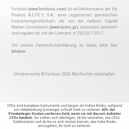
Fortissio
(www.fortissio.com)
ist ein Markenname der Vie
Finance A.E.P.E.Y, S.A., einer registrierten griechischen
Investmentgesellschaft, die von der Hellenic Capital
Market Commission
(www.hcmc.gr)
, autorisiert, lizensiert
und reguliert ist, mit der Lizenznr: 4/792/20.7.2017.
Um unsere Datenschutzerklärung zu lesen, bitte hier
klicken
.
Urheberrechte © Fortissio 2026 Alle Rechte vorbehalten
CFDs sind komplexe Instrumente und bergen ein hohes Risiko, aufgrund
von Hebelwirkung (Leverage) schnell Geld zu verlieren.
60
%
der
Privatanleger-Konten verlieren Geld, wenn sie mit diesem Anbieter
CFDs handeln.
Sie sollten sich überlegen, ob Sie verstehen, wie CFDs
funktionieren und ob Sie es sich leisten können, das hohe Risiko
einzugehen, Ihr Geld zu verlieren.